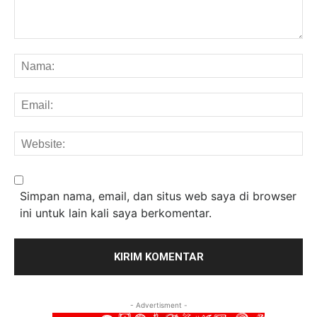
Komentar:
Na
Em
We
Simpan nama, email, dan situs web saya di browser
ini untuk lain kali saya berkomentar.
- Advertisment -