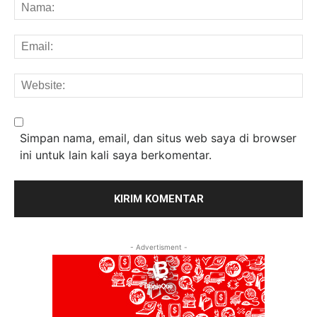
Na
Em
We
Simpan nama, email, dan situs web saya di browser
ini untuk lain kali saya berkomentar.
- Advertisment -