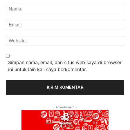
Komentar:
Na
Em
We
Simpan nama, email, dan situs web saya di browser
ini untuk lain kali saya berkomentar.
- Advertisment -