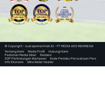
© Copyright - suarapemerintah.ID - PT MEDIA ADS INDONESIA
Tentang Kami
Media Profil
Hubungi Kami
Pedoman Media Siber
Redaksi
SOP Perlindungan Wartawan
Kode Perilaku Perusahaan Pers
Info Ekonomi
Wika Water Heater