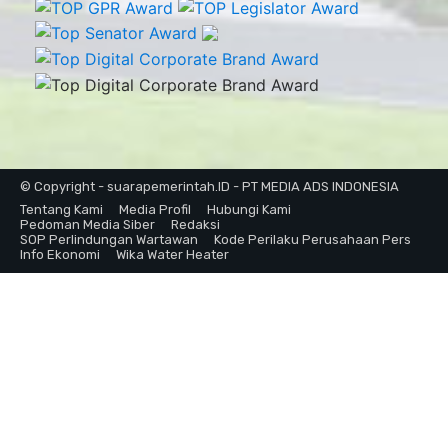
© Copyright - suarapemerintah.ID - PT MEDIA ADS INDONESIA
Tentang Kami
Media Profil
Hubungi Kami
Pedoman Media Siber
Redaksi
SOP Perlindungan Wartawan
Kode Perilaku Perusahaan Pers
Info Ekonomi
Wika Water Heater