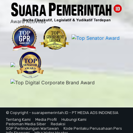
Award Activites
© Copyright - suarapemerintah.ID - PT MEDIA ADS INDONESIA
Tentang Kami
Media Profil
Hubungi Kami
Pedoman Media Siber
Redaksi
SOP Perlindungan Wartawan
Kode Perilaku Perusahaan Pers
Info Ekonomi
Wika Water Heater