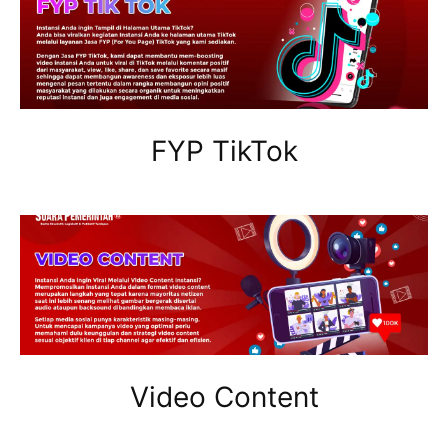
FYP TikTok
Video Content