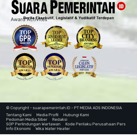
Award Activites
© Copyright - suarapemerintah.ID - PT MEDIA ADS INDONESIA
Tentang Kami
Media Profil
Hubungi Kami
Pedoman Media Siber
Redaksi
SOP Perlindungan Wartawan
Kode Perilaku Perusahaan Pers
Info Ekonomi
Wika Water Heater