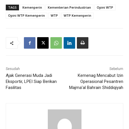
TAGS
Kemenperin
Kementerian Perindustrian
Opini WTP
Opini WTP Kemenperin
WTP
WTP Kemenperin
Sesudah
Sebelum
Ajak Generasi Muda Jadi
Kemenag Mencabut Izin
Eksportir, LPEI Siap Berikan
Operasional Pesantren
Fasilitas
Majma’al Bahrain Shiddiqiyah