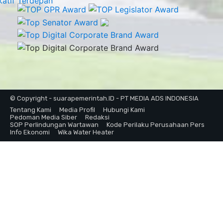
© Copyright - suarapemerintah.ID - PT MEDIA ADS INDONESIA
Tentang Kami
Media Profil
Hubungi Kami
Pedoman Media Siber
Redaksi
SOP Perlindungan Wartawan
Kode Perilaku Perusahaan Pers
Info Ekonomi
Wika Water Heater