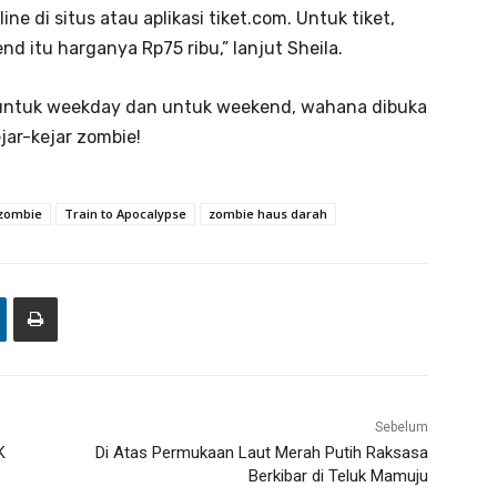
ine di situs atau aplikasi tiket.com. Untuk tiket,
d itu harganya Rp75 ribu,” lanjut Sheila.
i untuk weekday dan untuk weekend, wahana dibuka
ejar-kejar zombie!
 zombie
Train to Apocalypse
zombie haus darah
Sebelum
K
Di Atas Permukaan Laut Merah Putih Raksasa
Berkibar di Teluk Mamuju