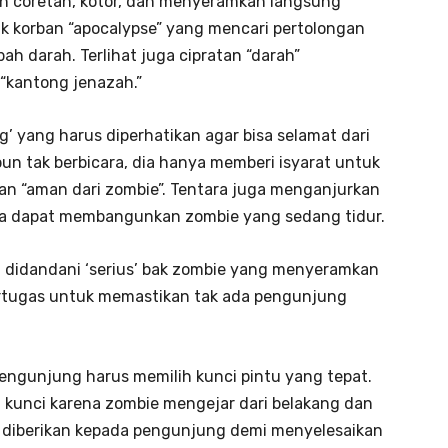
 coretan, kotor, dan menyeramkan langsung
k korban “apocalypse” yang mencari pertolongan
h darah. Terlihat juga cipratan “darah”
 “kantong jenazah.”
g’ yang harus diperhatikan agar bisa selamat dari
pun tak berbicara, dia hanya memberi isyarat untuk
n “aman dari zombie”. Tentara juga menganjurkan
ena dapat membangunkan zombie yang sedang tidur.
 didandani ‘serius’ bak zombie yang menyeramkan
bertugas untuk memastikan tak ada pengunjung
engunjung harus memilih kunci pintu yang tepat.
h kunci karena zombie mengejar dari belakang dan
ki diberikan kepada pengunjung demi menyelesaikan