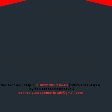
PT Media Ads Indonesia
Cluster Norfolk, Cluster Norfolk Rorotan Kirana Legacy
Blok NF10 No.26 Blok NF10 No 26, Rorotan, Kec.
Cilincing, Jkt Utara, Daerah Khusus Ibukota Jakarta
14140
Contact us: : Telp. :
0812 9888 4643
| 0851-7512-4424
- Syifa Sekretaris Redaksi |
sekred.suarapemerintah@gmail.com