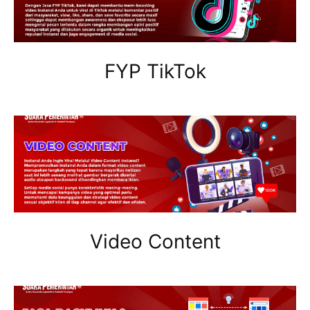
FYP TikTok
Video Content