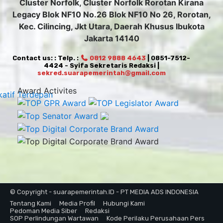
Cluster Norfolk, Cluster Norfolk Rorotan Kirana
Legacy Blok NF10 No.26 Blok NF10 No 26, Rorotan,
Kec. Cilincing, Jkt Utara, Daerah Khusus Ibukota
Jakarta 14140
Contact us: : Telp. :
0812 9888 4643
| 0851-7512-
4424 - Syifa Sekretaris Redaksi |
sekred.suarapemerintah@gmail.com
Award Activites
© Copyright - suarapemerintah.ID - PT MEDIA ADS INDONESIA
Tentang Kami
Media Profil
Hubungi Kami
Pedoman Media Siber
Redaksi
SOP Perlindungan Wartawan
Kode Perilaku Perusahaan Pers