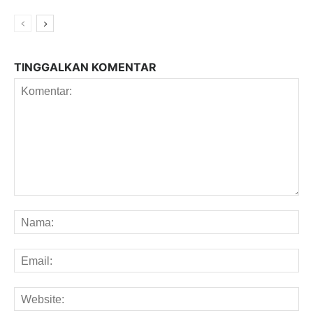
TINGGALKAN KOMENTAR
Komentar:
Na
Em
We