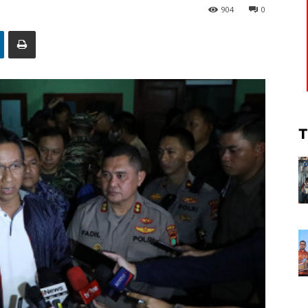
904
0
T