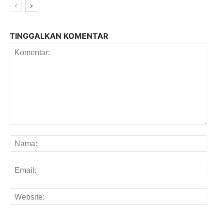
TINGGALKAN KOMENTAR
Komentar:
Na
Em
We