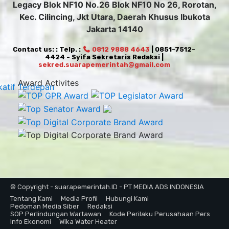
Legacy Blok NF10 No.26 Blok NF10 No 26, Rorotan,
Kec. Cilincing, Jkt Utara, Daerah Khusus Ibukota
Jakarta 14140
Contact us: : Telp. :
0812 9888 4643
| 0851-7512-
4424 - Syifa Sekretaris Redaksi |
sekred.suarapemerintah@gmail.com
Award Activites
© Copyright - suarapemerintah.ID - PT MEDIA ADS INDONESIA
Tentang Kami
Media Profil
Hubungi Kami
Pedoman Media Siber
Redaksi
SOP Perlindungan Wartawan
Kode Perilaku Perusahaan Pers
Info Ekonomi
Wika Water Heater