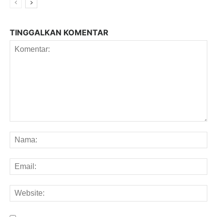
TINGGALKAN KOMENTAR
Komentar:
Na
Em
We