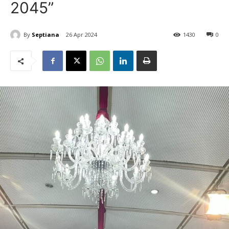
2045”
By
Septiana
26 Apr 2024
1430
0