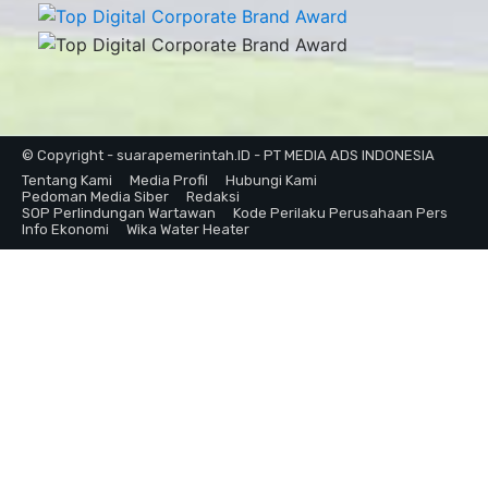
© Copyright - suarapemerintah.ID - PT MEDIA ADS INDONESIA
Tentang Kami
Media Profil
Hubungi Kami
Pedoman Media Siber
Redaksi
SOP Perlindungan Wartawan
Kode Perilaku Perusahaan Pers
Info Ekonomi
Wika Water Heater