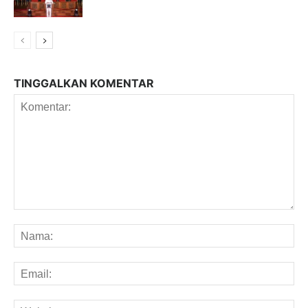
TINGGALKAN KOMENTAR
Komentar:
Na
Em
We