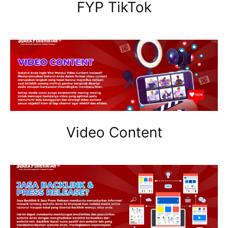
FYP TikTok
Video Content