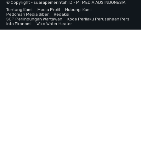
© Copyright - suarapemerintah.ID - PT MEDIA ADS INDONESIA
Tentang Kami
Media Profil
Hubungi Kami
Pedoman Media Siber
Redaksi
SOP Perlindungan Wartawan
Kode Perilaku Perusahaan Pers
Info Ekonomi
Wika Water Heater