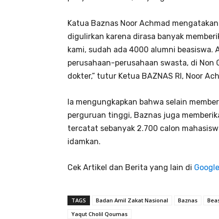
Katua Baznas Noor Achmad mengatakan 
digulirkan karena dirasa banyak member
kami, sudah ada 4000 alumni beasiswa. 
perusahaan-perusahaan swasta, di Non G
dokter,” tutur Ketua BAZNAS RI, Noor Ac
Ia mengungkapkan bahwa selain memberi
perguruan tinggi, Baznas juga memberika
tercatat sebanyak 2.700 calon mahasiswa
idamkan.
Cek Artikel dan Berita yang lain di
Googl
TAGS
Badan Amil Zakat Nasional
Baznas
Bea
Yaqut Cholil Qoumas