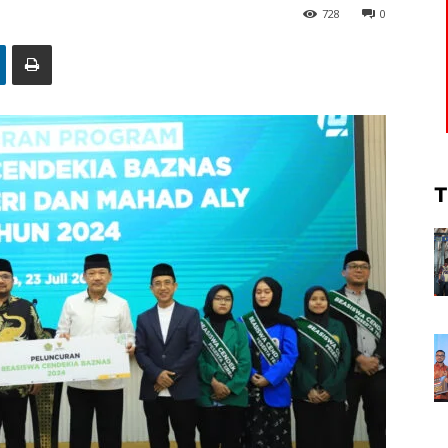
728
0
T