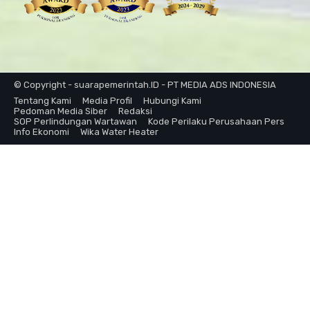
© Copyright - suarapemerintah.ID - PT MEDIA ADS INDONESIA
Tentang Kami
Media Profil
Hubungi Kami
Pedoman Media Siber
Redaksi
SOP Perlindungan Wartawan
Kode Perilaku Perusahaan Pers
Info Ekonomi
Wika Water Heater