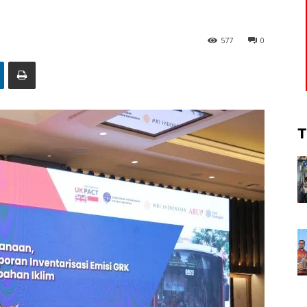
577
0
T