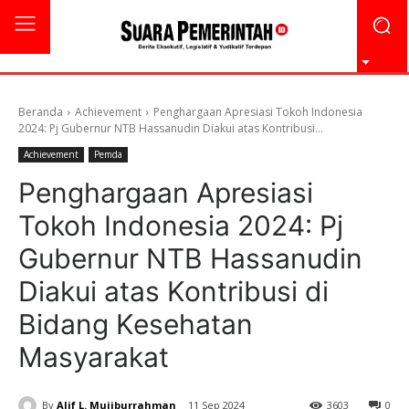
Beranda
Achievement
Penghargaan Apresiasi Tokoh Indonesia
2024: Pj Gubernur NTB Hassanudin Diakui atas Kontribusi...
Achievement
Pemda
Penghargaan Apresiasi
Tokoh Indonesia 2024: Pj
Gubernur NTB Hassanudin
Diakui atas Kontribusi di
Bidang Kesehatan
Masyarakat
By
Alif L. Mujiburrahman
11 Sep 2024
3603
0