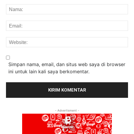
Komentar:
Na
Em
We
Simpan nama, email, dan situs web saya di browser
ini untuk lain kali saya berkomentar.
- Advertisment -