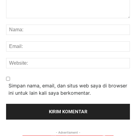
Komentar:
Na
Em
We
Simpan nama, email, dan situs web saya di browser
ini untuk lain kali saya berkomentar.
- Advertisment -