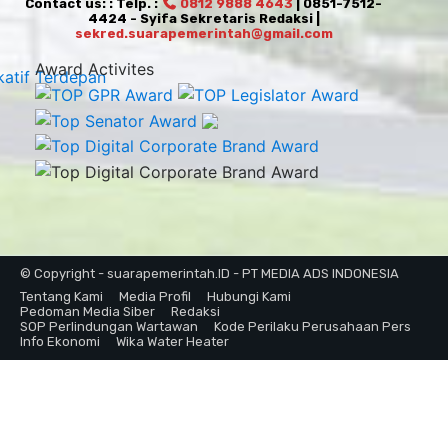
Contact us: : Telp. :
0812 9888 4643
| 0851-7512-
4424 - Syifa Sekretaris Redaksi |
sekred.suarapemerintah@gmail.com
Award Activites
© Copyright - suarapemerintah.ID - PT MEDIA ADS INDONESIA
Tentang Kami
Media Profil
Hubungi Kami
Pedoman Media Siber
Redaksi
SOP Perlindungan Wartawan
Kode Perilaku Perusahaan Pers
Info Ekonomi
Wika Water Heater