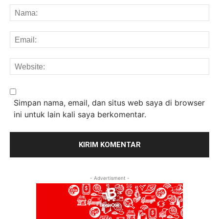
Na
Em
We
Simpan nama, email, dan situs web saya di browser
ini untuk lain kali saya berkomentar.
- Advertisment -