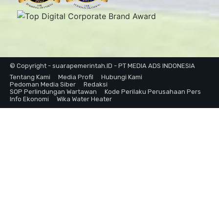
© Copyright - suarapemerintah.ID - PT MEDIA ADS INDONESIA
Tentang Kami
Media Profil
Hubungi Kami
Pedoman Media Siber
Redaksi
SOP Perlindungan Wartawan
Kode Perilaku Perusahaan Pers
Info Ekonomi
Wika Water Heater