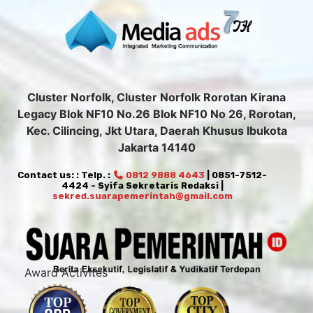
Cluster Norfolk, Cluster Norfolk Rorotan Kirana
Legacy Blok NF10 No.26 Blok NF10 No 26, Rorotan,
Kec. Cilincing, Jkt Utara, Daerah Khusus Ibukota
Jakarta 14140
Contact us: : Telp. :
0812 9888 4643
| 0851-7512-
4424 - Syifa Sekretaris Redaksi |
sekred.suarapemerintah@gmail.com
Award Activites