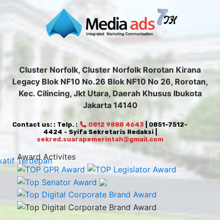
Cluster Norfolk, Cluster Norfolk Rorotan Kirana
Legacy Blok NF10 No.26 Blok NF10 No 26, Rorotan,
Kec. Cilincing, Jkt Utara, Daerah Khusus Ibukota
Jakarta 14140
Contact us: : Telp. :
0812 9888 4643
| 0851-7512-
4424 - Syifa Sekretaris Redaksi |
sekred.suarapemerintah@gmail.com
Award Activites