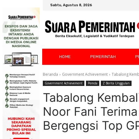
Sabtu, Agustus 8, 2026
HOME
PEMERINTAH
P
Beranda
Government Achievement
Tabalong Kemba
Government Achievement
Pemda
Z Berita Unggulan
Tabalong Kembali 
Noor Fani Terim
Bergengsi Top G