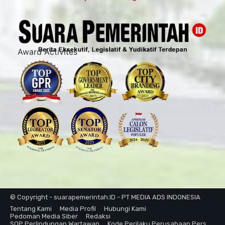
Award Activites
© Copyright - suarapemerintah.ID - PT MEDIA ADS INDONESIA
Tentang Kami
Media Profil
Hubungi Kami
Pedoman Media Siber
Redaksi
SOP Perlindungan Wartawan
Kode Perilaku Perusahaan Pers