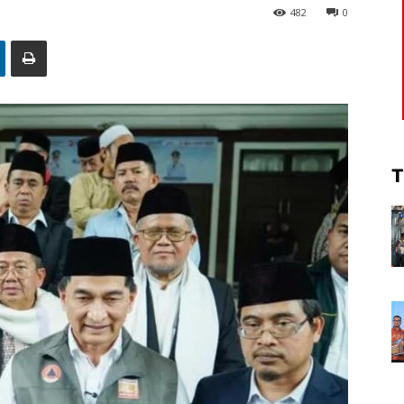
482
0
T