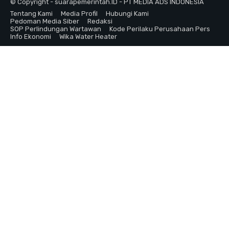
© Copyright - suarapemerintah.ID - PT MEDIA ADS INDONESIA
Tentang Kami
Media Profil
Hubungi Kami
Pedoman Media Siber
Redaksi
SOP Perlindungan Wartawan
Kode Perilaku Perusahaan Pers
Info Ekonomi
Wika Water Heater