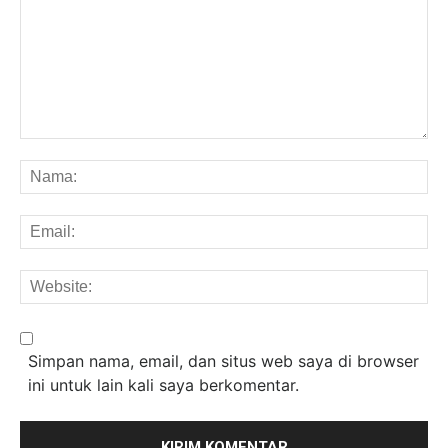
Komentar:
Na
Em
We
Simpan nama, email, dan situs web saya di browser
ini untuk lain kali saya berkomentar.