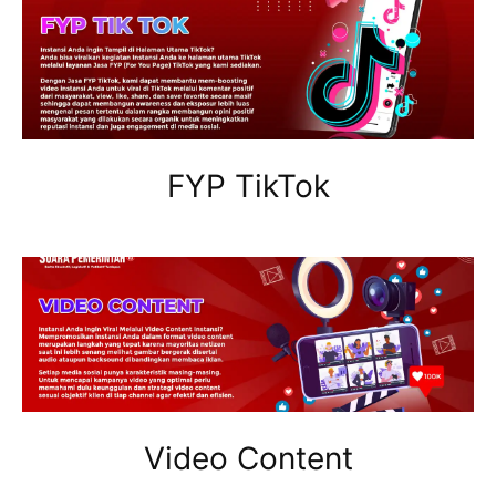
FYP TikTok
Video Content