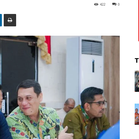
422
0
T