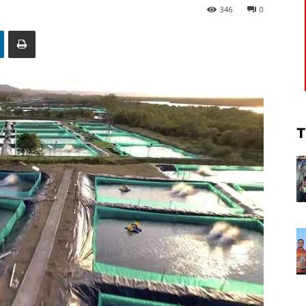
346
0
T