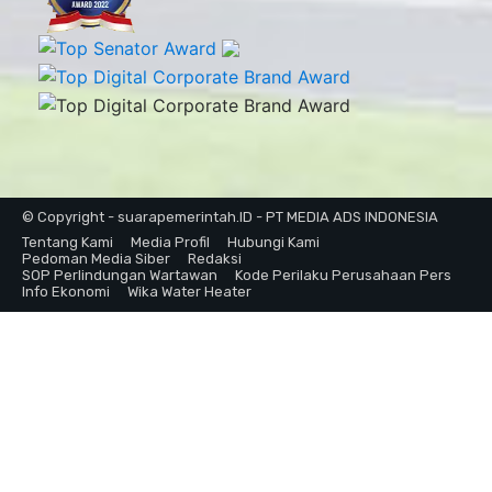
© Copyright - suarapemerintah.ID - PT MEDIA ADS INDONESIA
Tentang Kami
Media Profil
Hubungi Kami
Pedoman Media Siber
Redaksi
SOP Perlindungan Wartawan
Kode Perilaku Perusahaan Pers
Info Ekonomi
Wika Water Heater