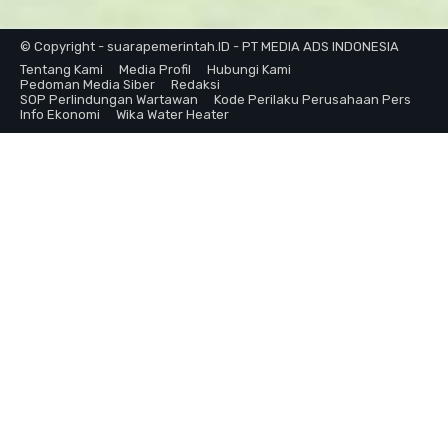
© Copyright - suarapemerintah.ID - PT MEDIA ADS INDONESIA
Tentang Kami
Media Profil
Hubungi Kami
Pedoman Media Siber
Redaksi
SOP Perlindungan Wartawan
Kode Perilaku Perusahaan Pers
Info Ekonomi
Wika Water Heater