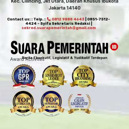
Kec. Cilincing, Jkt Utara, Daerah Khusus Ibukota
Jakarta 14140
Contact us: : Telp. :
0812 9888 4643
| 0851-7512-
4424 - Syifa Sekretaris Redaksi |
sekred.suarapemerintah@gmail.com
Award Activites