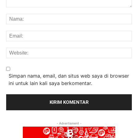
Komentar:
Na
Em
We
Simpan nama, email, dan situs web saya di browser
ini untuk lain kali saya berkomentar.
- Advertisment -