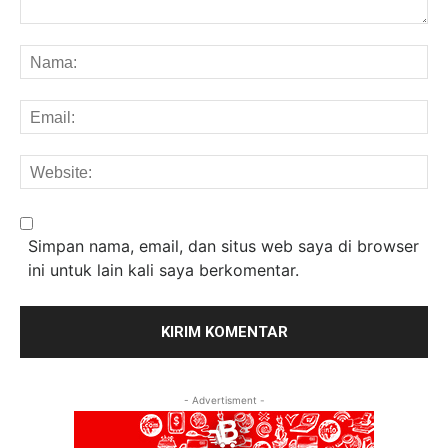
Komentar:
Na
Em
We
Simpan nama, email, dan situs web saya di browser
ini untuk lain kali saya berkomentar.
- Advertisment -