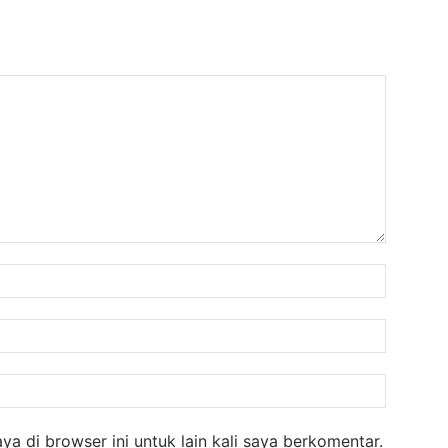
Nama:
Email:
Website
a di browser ini untuk lain kali saya berkomentar.