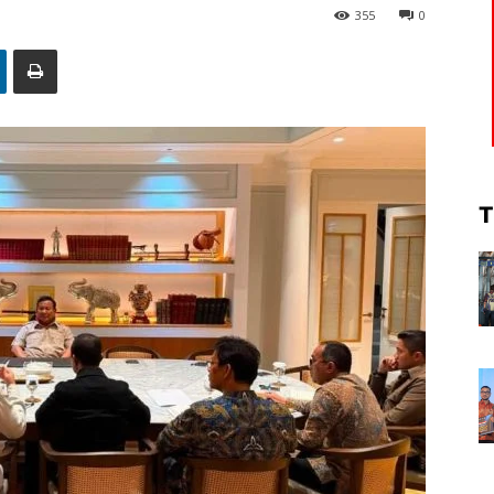
355
0
T