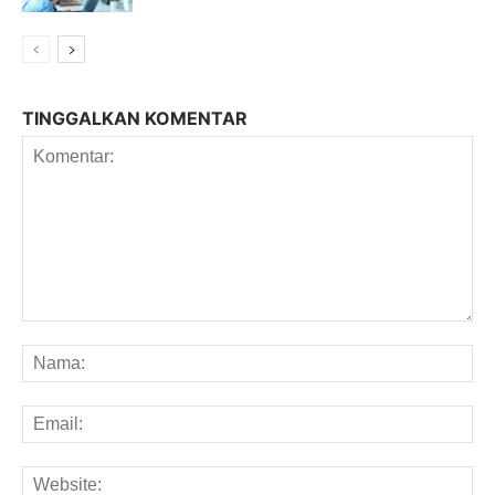
TINGGALKAN KOMENTAR
Komentar:
Na
Em
We