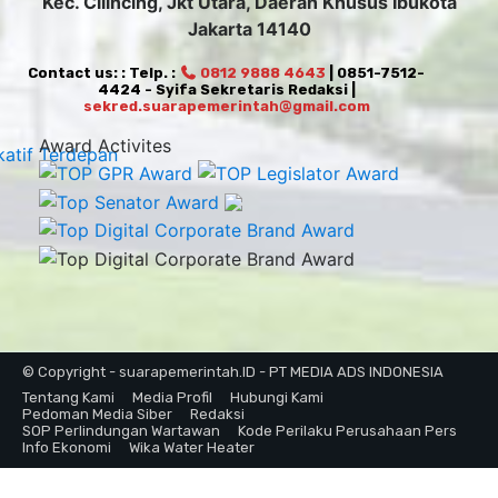
Kec. Cilincing, Jkt Utara, Daerah Khusus Ibukota
Jakarta 14140
Contact us: : Telp. :
0812 9888 4643
| 0851-7512-
4424 - Syifa Sekretaris Redaksi |
sekred.suarapemerintah@gmail.com
Award Activites
© Copyright - suarapemerintah.ID - PT MEDIA ADS INDONESIA
Tentang Kami
Media Profil
Hubungi Kami
Pedoman Media Siber
Redaksi
SOP Perlindungan Wartawan
Kode Perilaku Perusahaan Pers
Info Ekonomi
Wika Water Heater