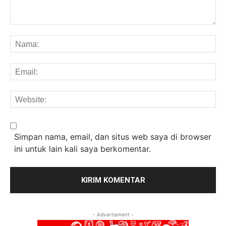
Komentar:
Na
Em
We
Simpan nama, email, dan situs web saya di browser
ini untuk lain kali saya berkomentar.
- Advertisment -