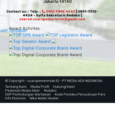
Jakarta 14140
Contact us: : Telp. :
0812 9888 4643
| 0851-7512-
4424 - Syifa Sekretaris Redaksi |
sekred.suarapemerintah@gmail.com
Award Activites
© Copyright - suarapemerintah.ID - PT MEDIA ADS INDONESIA
Tentang Kami
Media Profil
Hubungi Kami
Pedoman Media Siber
Redaksi
SOP Perlindungan Wartawan
Kode Perilaku Perusahaan Pers
Info Ekonomi
Wika Water Heater