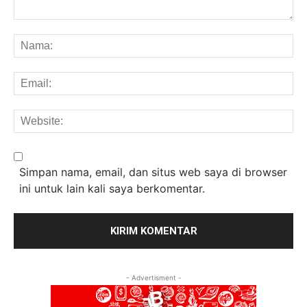
Komentar:
Na
Em
We
Simpan nama, email, dan situs web saya di browser
ini untuk lain kali saya berkomentar.
- Advertisment -