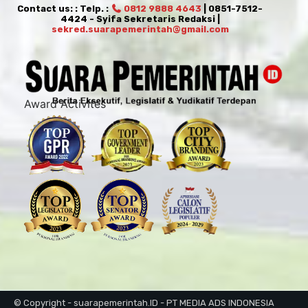
Contact us: : Telp. :
0812 9888 4643
| 0851-7512-
4424 - Syifa Sekretaris Redaksi |
sekred.suarapemerintah@gmail.com
Award Activites
© Copyright - suarapemerintah.ID - PT MEDIA ADS INDONESIA