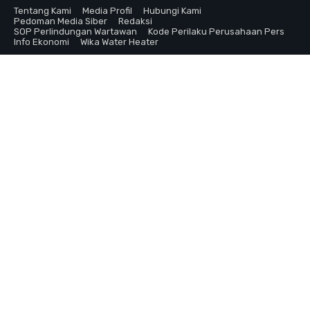
Tentang Kami
Media Profil
Hubungi Kami
Pedoman Media Siber
Redaksi
SOP Perlindungan Wartawan
Kode Perilaku Perusahaan Pers
Info Ekonomi
Wika Water Heater