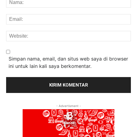
Na
Em
We
Simpan nama, email, dan situs web saya di browser
ini untuk lain kali saya berkomentar.
- Advertisment -