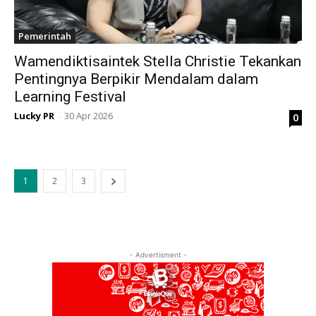
Pemerintah
Wamendiktisaintek Stella Christie Tekankan
Pentingnya Berpikir Mendalam dalam
Learning Festival
Lucky PR
30 Apr 2026
0
-
1
2
3
- Advertisment -