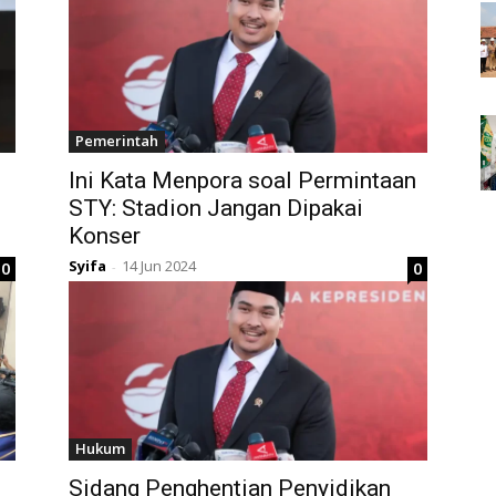
Pemerintah
Ini Kata Menpora soal Permintaan
STY: Stadion Jangan Dipakai
Konser
Syifa
14 Jun 2024
0
0
-
Hukum
Sidang Penghentian Penyidikan