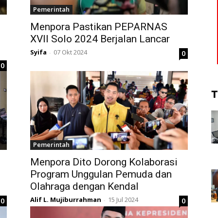
Pemerintah
Menpora Pastikan PEPARNAS
XVII Solo 2024 Berjalan Lancar
Syifa
07 Okt 2024
0
-
0
T
Pemerintah
Menpora Dito Dorong Kolaborasi
Program Unggulan Pemuda dan
Olahraga dengan Kendal
Alif L. Mujiburrahman
15 Jul 2024
0
0
-