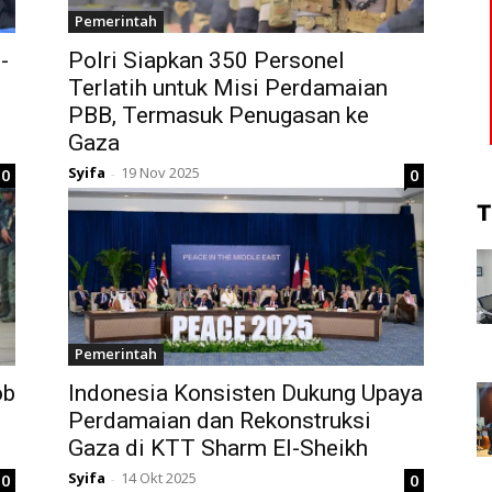
Pemerintah
-
Polri Siapkan 350 Personel
Terlatih untuk Misi Perdamaian
PBB, Termasuk Penugasan ke
Gaza
Syifa
19 Nov 2025
0
0
-
T
Pemerintah
ob
Indonesia Konsisten Dukung Upaya
Perdamaian dan Rekonstruksi
Gaza di KTT Sharm El-Sheikh
Syifa
14 Okt 2025
0
0
-