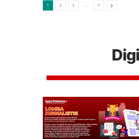
...
1
2
3
7
Dig