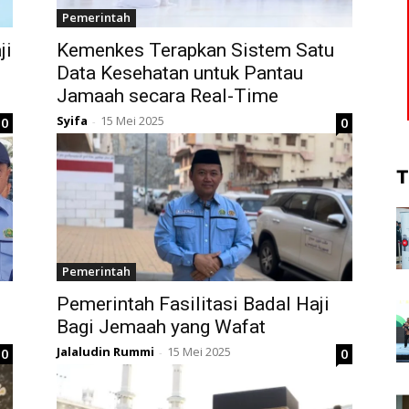
Pemerintah
ji
Kemenkes Terapkan Sistem Satu
Data Kesehatan untuk Pantau
Jamaah secara Real-Time
Syifa
15 Mei 2025
0
0
-
T
Pemerintah
i
Pemerintah Fasilitasi Badal Haji
Bagi Jemaah yang Wafat
Jalaludin Rummi
15 Mei 2025
0
0
-