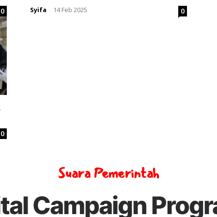
Syifa
14 Feb 2025
0
0
-
k
0
Suara Pemerintah
ital Campaign Prog