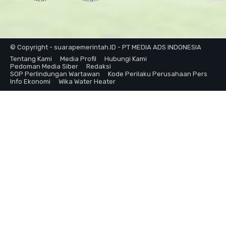
© Copyright - suarapemerintah.ID - PT MEDIA ADS INDONESIA
Tentang Kami
Media Profil
Hubungi Kami
Pedoman Media Siber
Redaksi
SOP Perlindungan Wartawan
Kode Perilaku Perusahaan Pers
Info Ekonomi
Wika Water Heater