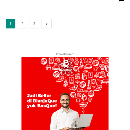
1
2
3
- Advertisment -