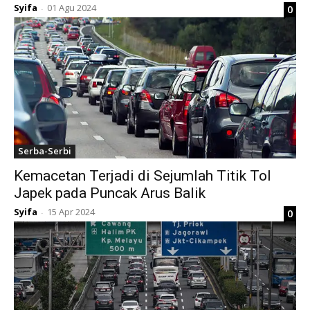
Syifa
01 Agu 2024
0
-
Serba-Serbi
Kemacetan Terjadi di Sejumlah Titik Tol
Japek pada Puncak Arus Balik
Syifa
15 Apr 2024
0
-