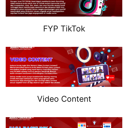
FYP TikTok
Video Content