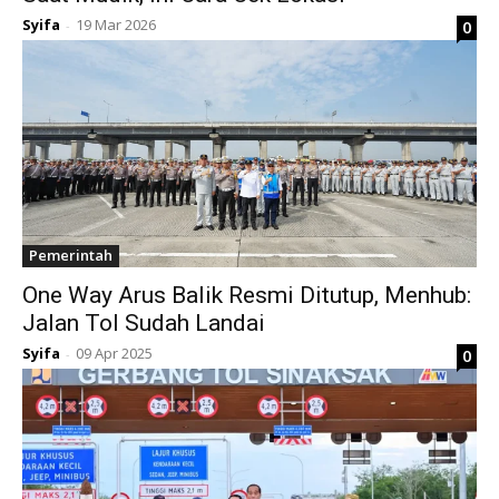
Syifa
19 Mar 2026
0
-
Pemerintah
One Way Arus Balik Resmi Ditutup, Menhub:
Jalan Tol Sudah Landai
Syifa
09 Apr 2025
0
-