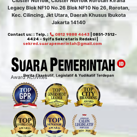
Cluster Norfolk, Cluster Norfolk Rorotan Kirana
Legacy Blok NF10 No.26 Blok NF10 No 26, Rorotan,
Kec. Cilincing, Jkt Utara, Daerah Khusus Ibukota
Jakarta 14140
Contact us: : Telp. :
0812 9888 4643
| 0851-7512-
4424 - Syifa Sekretaris Redaksi |
sekred.suarapemerintah@gmail.com
Award Activites