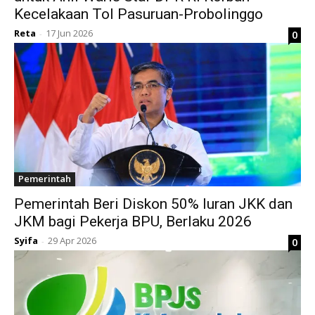
Kecelakaan Tol Pasuruan-Probolinggo
Reta
17 Jun 2026
0
-
Pemerintah
Pemerintah Beri Diskon 50% Iuran JKK dan
JKM bagi Pekerja BPU, Berlaku 2026
Syifa
29 Apr 2026
0
-