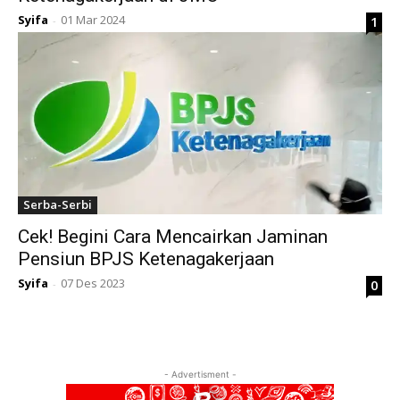
Syifa
01 Mar 2024
1
-
Serba-Serbi
Cek! Begini Cara Mencairkan Jaminan
Pensiun BPJS Ketenagakerjaan
Syifa
07 Des 2023
0
-
- Advertisment -