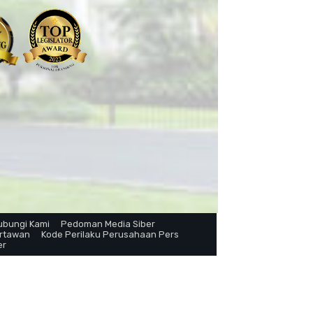
ubungi Kami
Pedoman Media Siber
artawan
Kode Perilaku Perusahaan Pers
er