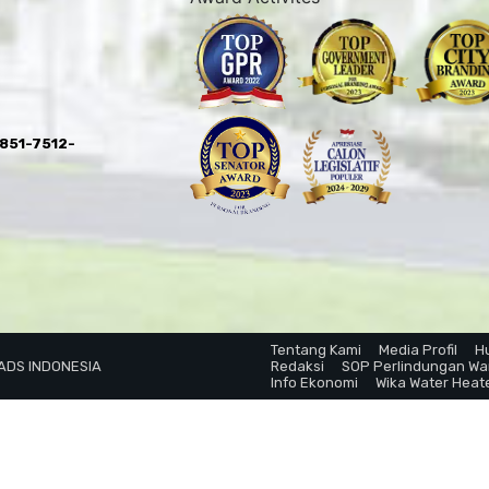
0851-7512-
Tentang Kami
Media Profil
H
 ADS INDONESIA
Redaksi
SOP Perlindungan W
Info Ekonomi
Wika Water Heat